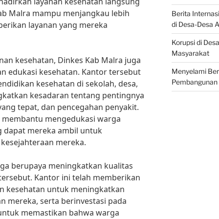
ghadirkan layanan kesehatan langsung
Kab Malra mampu menjangkau lebih
Berita Interna
erikan layanan yang mereka
di Desa-Desa
Korupsi di Des
Masyarakat
nan kesehatan, Dinkes Kab Malra juga
an edukasi kesehatan. Kantor tersebut
Menyelami Beri
Pembangunan
didikan kesehatan di sekolah, desa,
katkan kesadaran tentang pentingnya
 yang tepat, dan pencegahan penyakit.
ah membantu mengedukasi warga
g dapat mereka ambil untuk
kesejahteraan mereka.
juga berupaya meningkatkan kualitas
tersebut. Kantor ini telah memberikan
nan kesehatan untuk meningkatkan
 mereka, serta berinvestasi pada
s untuk memastikan bahwa warga