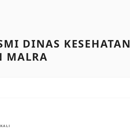
SMI DINAS KESEHATA
N MALRA
KALI