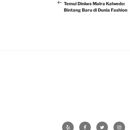
navigation
Post
Temui Dinkes Malra Kalwedo:
Bintang Baru di Dunia Fashion
Yelp
Facebook
Twitter
Insta