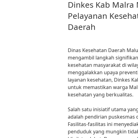
ON
Dinkes Kab Malra
Pelayanan Keseha
Daerah
Dinas Kesehatan Daerah Maluk
mengambil langkah signifika
kesehatan masyarakat di wila
menggalakkan upaya preventi
layanan kesehatan, Dinkes Ka
untuk memastikan warga Malr
kesehatan yang berkualitas.
Salah satu inisiatif utama ya
adalah pendirian puskesmas dan
Fasilitas-fasilitas ini menyed
penduduk yang mungkin tidak 