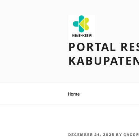
Skip
to
content
PORTAL RE
KABUPATE
Home
POSTED
DECEMBER 24, 2025
BY
GACOR