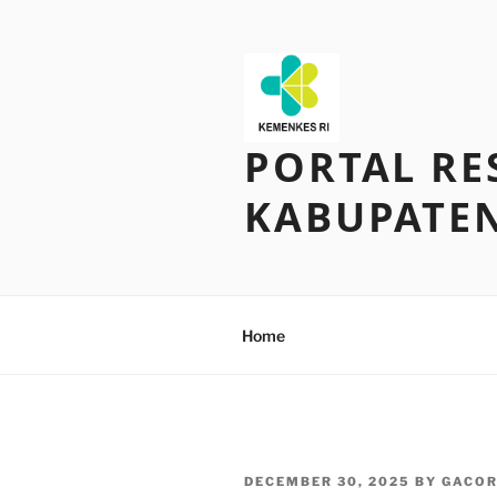
Skip
to
content
PORTAL RE
KABUPATE
Home
POSTED
DECEMBER 30, 2025
BY
GACOR