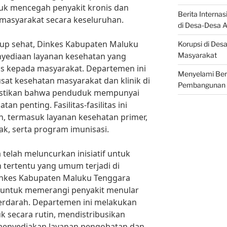
tuk mencegah penyakit kronis dan
Berita Interna
masyarakat secara keseluruhan.
di Desa-Desa
dup sehat, Dinkes Kabupaten Maluku
Korupsi di Des
Masyarakat
nyediaan layanan kesehatan yang
as kepada masyarakat. Departemen ini
Menyelami Beri
sat kesehatan masyarakat dan klinik di
Pembangunan
astikan bahwa penduduk mempunyai
an penting. Fasilitas-fasilitas ini
, termasuk layanan kesehatan primer,
ak, serta program imunisasi.
a telah meluncurkan inisiatif untuk
tertentu yang umum terjadi di
Dinkes Kabupaten Maluku Tenggara
 untuk memerangi penyakit menular
erdarah. Departemen ini melakukan
 secara rutin, mendistribusikan
 menyediakan layanan pengobatan dan