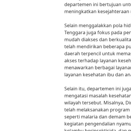
departemen ini bertujuan un
meningkatkan kesejahteraan 
Selain menggalakkan pola hi
Tenggara juga fokus pada pe
mudah diakses dan berkualit
telah mendirikan beberapa pu
daerah terpencil untuk mem
akses terhadap layanan kesehat
menawarkan berbagai layanan
layanan kesehatan ibu dan an
Selain itu, departemen ini jug
mengatasi masalah kesehatan 
wilayah tersebut. Misalnya, 
telah melaksanakan program
seperti malaria dan demam b
kegiatan pengendalian nyamuk
kelambu berinsektisida, dan