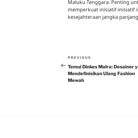
Maluku Tenggara. Penting u
memperkuat inisiatif-inisiati
kesejahteraan jangka panjang
Post
Previous
PREVIOUS
navigation
Post
Temui Dinkes Malra: Desainer 
Mendefinisikan Ulang Fashion
Mewah