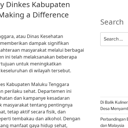
 by Dinkes Kabupaten
aking a Difference
Search
Search
ggara, atau Dinas Kesehatan
for:
 memberikan dampak signifikan
jahteraan masyarakat melalui berbagai
men ini telah melaksanakan beberapa
ertujuan untuk meningkatkan
keseluruhan di wilayah tersebut.
inkes Kabupaten Maluku Tenggara
n perilaku sehat. Departemen ini
hatan dan kampanye kesadaran
Di Balik Kuline
ik masyarakat tentang pentingnya
Desa Menyambu
, tetap aktif secara fisik, dan
eperti tembakau dan alkohol. Dengan
Perbandingan B
ang manfaat gaya hidup sehat,
dan Malaysia