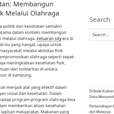
hatan: Membangun
k Melalui Olahraga
Search
a politik dan kesehatan semakin
Search
erutama dalam konteks membangun
for:
k melalui olahraga.
keluaran sdy
era di
i isu yang hangat, upaya untuk
asyarakat melalui aktivitas fisik
empromosikan olahraga seperti sepak
anya meningkatkan kesehatan fisik,
uan dan solidaritas di antara
upun di kampung.
uk menjadi alat yang efektif dalam
Di Balik Kuline
an sosial dan kesehatan. Dalam
Desa Menyambu
erhadap program-program olahraga bisa
dalam memberikan akses kesehatan
Perbandingan B
a lapisan masyarakat. Makanan yang
dan Malaysia