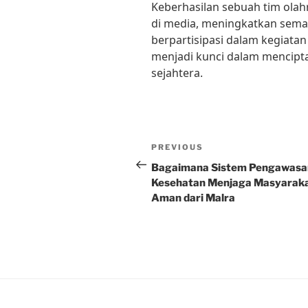
Keberhasilan sebuah tim olahr
di media, meningkatkan sema
berpartisipasi dalam kegiatan
menjadi kunci dalam mencipt
sejahtera.
Post
Previous
PREVIOUS
navigation
Post
Bagaimana Sistem Pengawasa
Kesehatan Menjaga Masyarak
Aman dari Malra