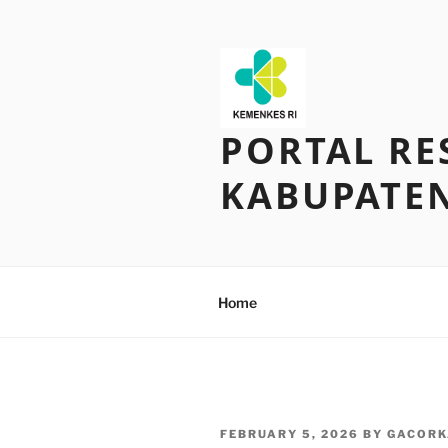
Skip
to
content
PORTAL RE
KABUPATE
Home
POSTED
FEBRUARY 5, 2026
BY
GACORK