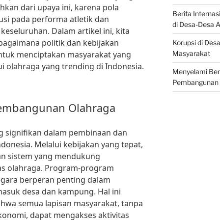
ahkan dari upaya ini, karena pola
Berita Interna
si pada performa atletik dan
di Desa-Desa
eseluruhan. Dalam artikel ini, kita
bagaimana politik dan kebijakan
Korupsi di Des
Masyarakat
untuk menciptakan masyarakat yang
ui olahraga yang trending di Indonesia.
Menyelami Beri
Pembangunan
 Pembangunan Olahraga
ng signifikan dalam pembinaan dan
onesia. Melalui kebijakan yang tepat,
an sistem yang mendukung
tas olahraga. Program-program
egara berperan penting dalam
asuk desa dan kampung. Hal ini
hwa semua lapisan masyarakat, tanpa
onomi, dapat mengakses aktivitas