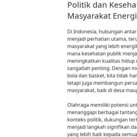
ON
Politik dan Kese
Masyarakat Energi
Di Indonesia, hubungan antar
menjadi perhatian utama, t
masyarakat yang lebih energi
mana kesehatan publik menjad
meningkatkan kualitas hidup m
sangatlah penting. Dengan m
bola dan basket, kita tidak h
tetapi juga membangun persat
masyarakat, baik di desa ma
Olahraga memiliki potensi unt
menanggapi berbagai tantang
konteks politik, dukungan t
menjadi langkah signifikan 
yang lebih baik kepada semu