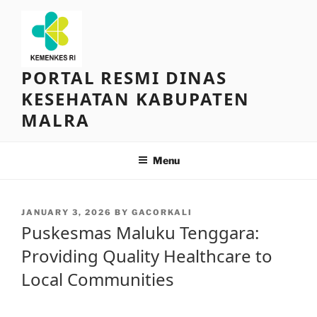
Skip
to
content
PORTAL RESMI DINAS
KESEHATAN KABUPATEN
MALRA
Menu
POSTED
JANUARY 3, 2026
BY
GACORKALI
ON
Puskesmas Maluku Tenggara:
Providing Quality Healthcare to
Local Communities